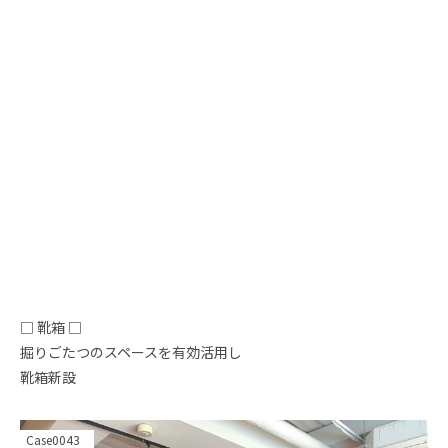
□ 靴箱 □
掘りごたつのスペースを有効活用し
靴箱新設
Case0043