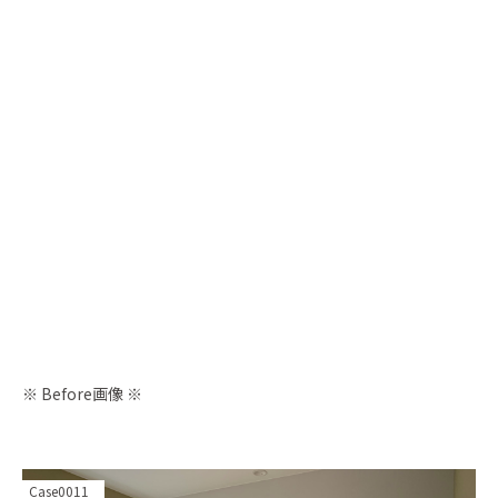
※ Before画像 ※
Case0011